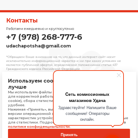
Контакты
Работаем ежедневно и круглосуточно
+7 (978) 268-777-6
udachapotsha@gmail.com
*Обращаем Ваше внимание на то, что данный интернет-сайт носит
исключительно информационный характер и ни при каких условиях не
является публичной офертой, определяемой положениями cтатьи 437
Гражданского кодекса Российской Федерации.
Используем cookie, чтобы сайт работал
© 2025 «Удача» | Франчайзинговая сеть
лучше
комиссионных магазинов
Мы используем файлы cookie, Яндекс Метрику и 1С-Битрикс
Cеть комиссионных
Политика конфиденциальности
для корректной работы сайта (технически необходимые
магазинов Удача
Присоединяйтесь
cookie), сбора статистики, чтобы сайт работал быстрее и
удобнее.
Здравствуйте! Напишите Ваше
Нажимая «Принять», вы соглашаетесь на обработку: типа,
сообщение! Операторы
версии операционной системы и браузера, технических
характеристик устройства, технические данные, необходимые
онлайн.
Скачать приложение
для статистики. Подробную информацию Вы можете найти в
политике конфиденциальности
.
Принять