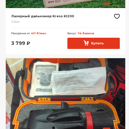
Лазерный дальномер Kress KI200
Сочи
Рассрочка от
417 ₽/мес.
Бонус:
76 баллов
3 799
₽
Купить