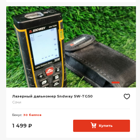
Лазерный дальномер Sndway SW-TG50
Сочи
Бонус:
30 баллов
1 499
₽
Купить