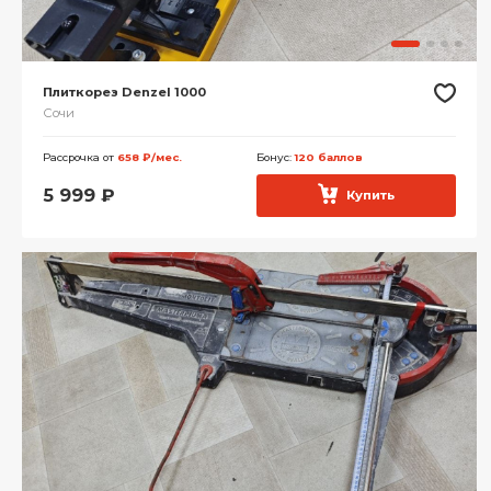
Плиткорез Denzel 1000
Сочи
Рассрочка от
658 ₽/мес.
Бонус:
120 баллов
5 999
₽
Купить