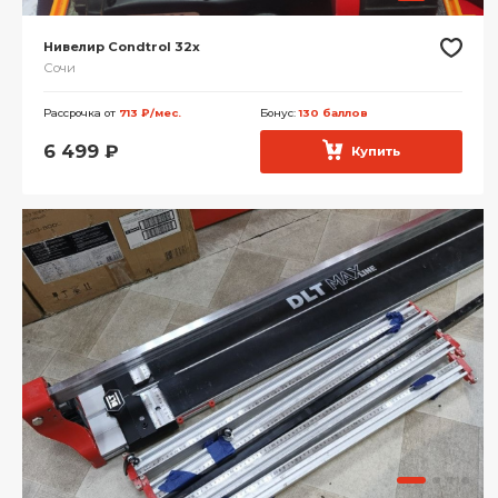
Нивелир Condtrol 32x
Сочи
Рассрочка от
713 ₽/мес.
Бонус:
130 баллов
6 499
₽
Купить