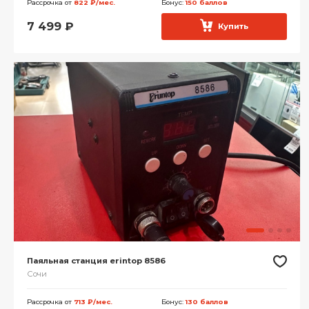
Рассрочка от
822 ₽/мес.
Бонус:
150 баллов
7 499
₽
Купить
Паяльная станция erintop 8586
Сочи
Рассрочка от
713 ₽/мес.
Бонус:
130 баллов