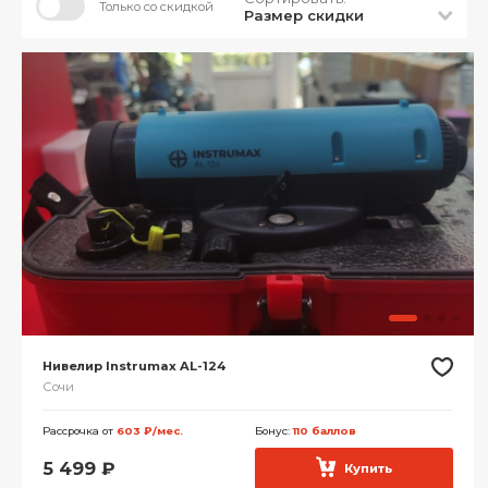
Только со скидкой
Размер скидки
Нивелир Instrumax AL-124
Сочи
Рассрочка от
603 ₽/мес.
Бонус:
110 баллов
5 499
₽
Купить