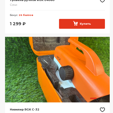
Сочи
Бонус:
26 баллов
1 299
₽
Купить
Нивелир RGK C-32