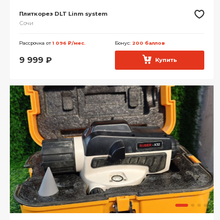
Плиткорез DLT Linm system
Сочи
Рассрочка от
1 096 ₽/мес.
Бонус:
200 баллов
9 999
₽
Купить