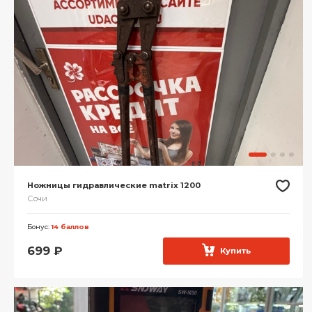
Ножницы гидравлические matrix 1200
Сочи
Бонус:
14 баллов
699
₽
Купить