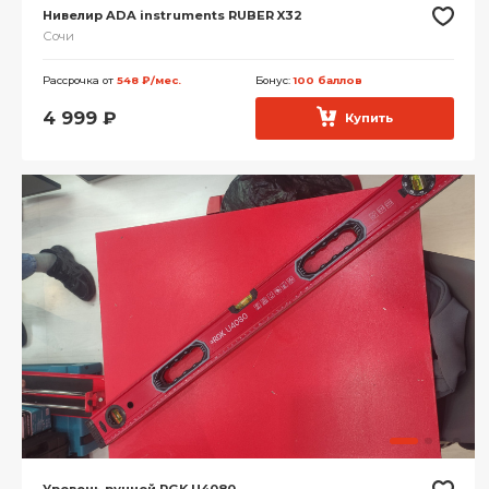
Нивелир ADA instruments RUBER X32
Сочи
Рассрочка от
548 ₽/мес.
Бонус:
100 баллов
4 999
₽
Купить
Уровень ручной RGK U4080