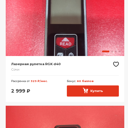
Лазерная рулетка RGK d40
Сочи
Рассрочка от
329 ₽/мес.
Бонус:
60 баллов
2 999
₽
Купить