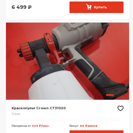
6 499
₽
Купить
Краскопульт Crown СТ31020
Сочи
Рассрочка от
329 ₽/мес.
Бонус:
60 баллов