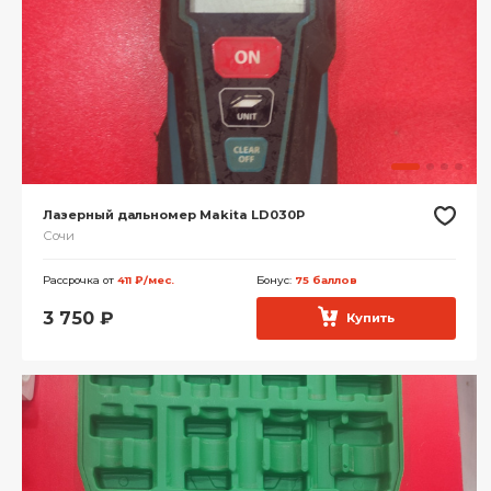
Лазерный дальномер Makita LD030P
Сочи
Рассрочка от
411 ₽/мес.
Бонус:
75 баллов
3 750
₽
Купить