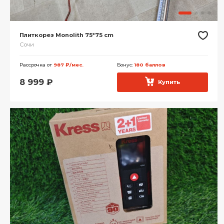
Плиткорез Monolith 75*75 cm
Сочи
Рассрочка от
987 ₽/мес.
Бонус:
180 баллов
8 999
₽
Купить