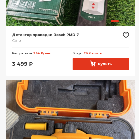
Детектор проводки Bosch PMD 7
Сочи
Рассрочка от
384 ₽/мес.
Бонус:
70 баллов
3 499
₽
Купить