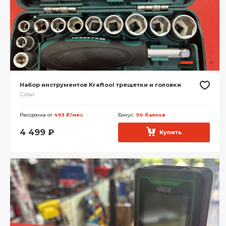
Набор инструментов Kraftool трещетки и головки
Сочи
Рассрочка от
493 ₽/мес.
Бонус:
90 баллов
4 499
₽
Купить