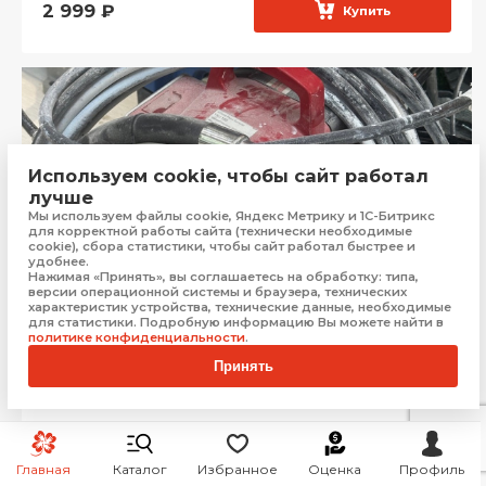
2 999
₽
Купить
Используем cookie, чтобы сайт работал
лучше
Мы используем файлы cookie, Яндекс Метрику и 1С-Битрикс
для корректной работы сайта (технически необходимые
cookie), сбора статистики, чтобы сайт работал быстрее и
удобнее.
Нажимая «Принять», вы соглашаетесь на обработку: типа,
версии операционной системы и браузера, технических
характеристик устройства, технические данные, необходимые
для статистики. Подробную информацию Вы можете найти в
политике конфиденциальности
.
Принять
Покрасочная станция YKJ 120
Сочи
Рассрочка от
1 645 ₽/мес.
Бонус:
300 баллов
Главная
Каталог
Избранное
Оценка
Профиль
14 999
₽
Купить