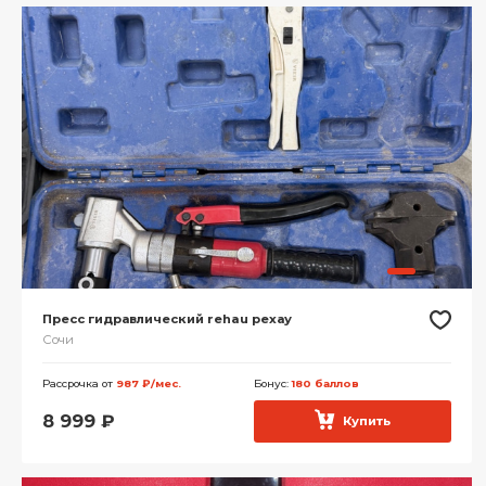
Пресс гидравлический rehau рехау
Сочи
Рассрочка от
987 ₽/мес.
Бонус:
180 баллов
8 999
₽
Купить