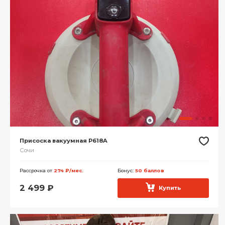
Присоска вакуумная P618A
Сочи
Рассрочка от
274 ₽/мес.
Бонус:
50 баллов
2 499
₽
Купить