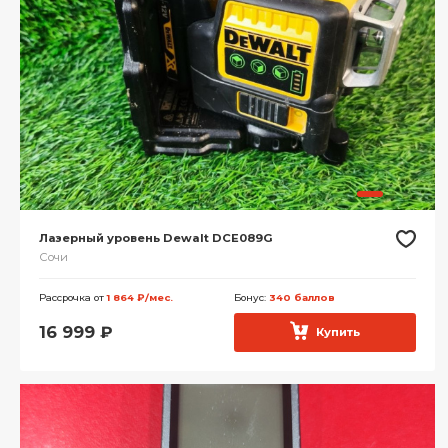
Лазерный уровень Dewalt DCE089G
Сочи
Рассрочка от
1 864 ₽/мес.
Бонус:
340 баллов
16 999
₽
Купить