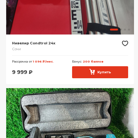
Нивелир Condtrol 24x
Сочи
Рассрочка от
1 096 ₽/мес.
Бонус:
200 баллов
9 999
₽
Купить