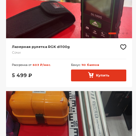
Лазерная рулетка RGK dl100g
Сочи
Рассрочка от
603 ₽/мес.
Бонус:
110 баллов
5 499
₽
Купить