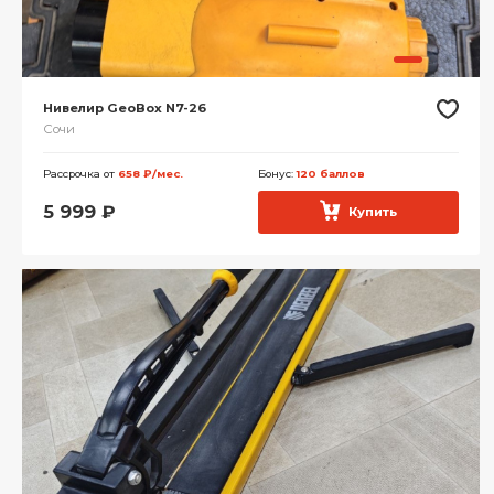
Нивелир GeoBox N7-26
Сочи
Рассрочка от
658 ₽/мес.
Бонус:
120 баллов
5 999
₽
Купить