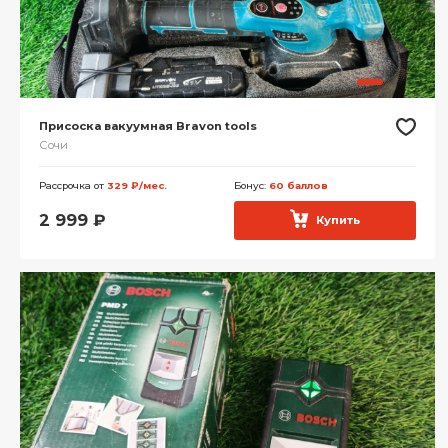
Присоска вакуумная Bravon tools
Сочи
Рассрочка от
329 ₽/мес.
Бонус:
60 баллов
2 999
₽
Купить