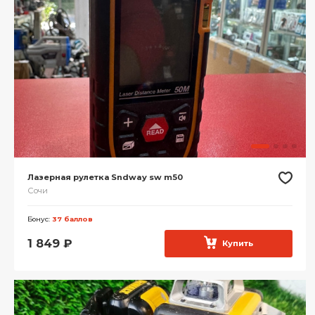
Лазерная рулетка Sndway sw m50
Сочи
Бонус:
37 баллов
1 849
₽
Купить