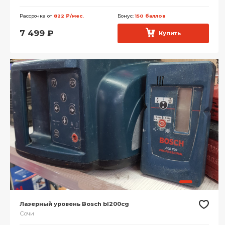
Рассрочка от
822 ₽/мес.
Бонус:
150 баллов
7 499
₽
Купить
Лазерный уровень Bosch bl200cg
Сочи