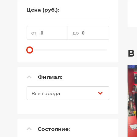
Телефоны
Цена (руб.):
Товары для дома
Фото и видеотехника
от
до
Хобби и отдых
В
Акционные товары
Проданные товары
Филиал:
Все города
Состояние: