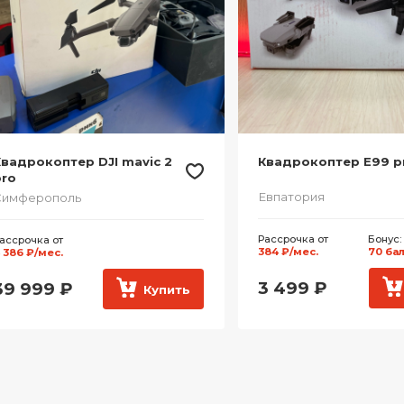
вадрокоптер DJI mavic 2
Квадрокоптер E99 p
pro
Евпатория
Симферополь
Рассрочка от
Бонус:
ассрочка от
384 ₽/мес.
70 ба
 386 ₽/мес.
3 499
₽
39 999
₽
Купить