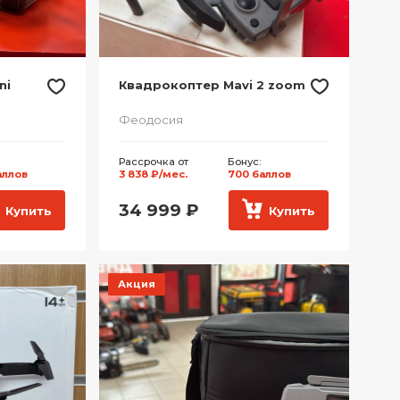
ni
Квадрокоптер Mavi 2 zoom
Феодосия
Рассрочка от
Бонус:
аллов
3 838 ₽/мес.
700 баллов
34 999
₽
Купить
Купить
Акция