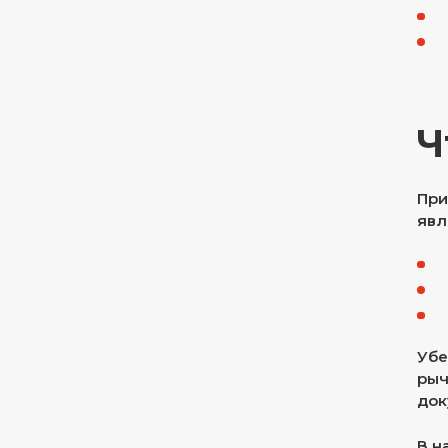
Ч
При
явл
Убе
рыч
док
В н