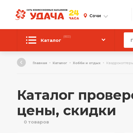
Сочи
(800)
Каталог
Автотовары
Главная
Каталог
Хобби и отдых
Квадрокоптер
Аудиотехника
Инструмент
Каталог провер
Компьютерная техника
цены, скидки
Личные вещи
0 товаров
ТВ и Видео