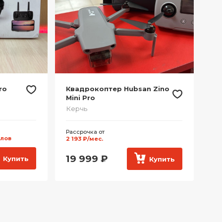
ro
Квадрокоптер Hubsan Zino
Mini Pro
Керчь
Рассрочка от
ллов
2 193 ₽/мес.
19 999
₽
Купить
Купить