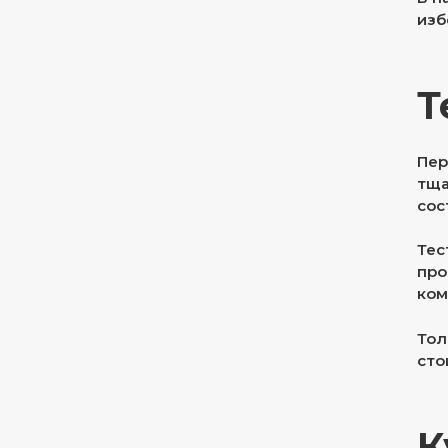
изб
Т
Пер
тща
сос
Тес
про
ком
Тол
сто
К