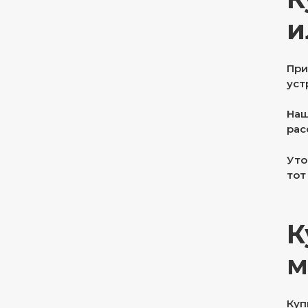
и
При
уст
Наш
рас
Уто
тот
К
м
Куп