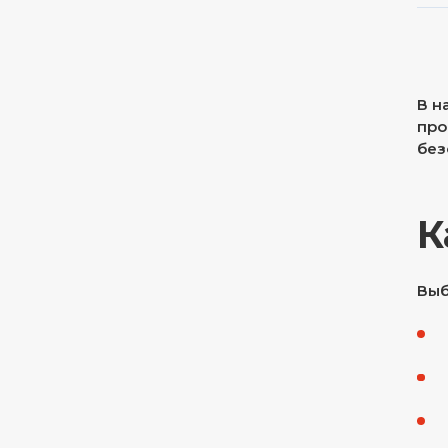
В н
про
без
К
Выб