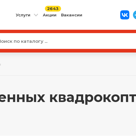
2643
Услуги
Акции
Вакансии
ы
енных квадрокопте