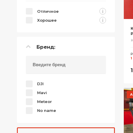
i
Отличное
i
Хорошее
P
Бренд:
Р
1
DJI
Mavi
А
Meteor
No name