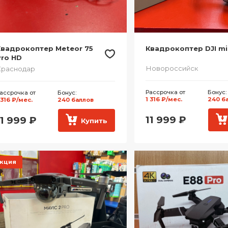
Квадрокоптер Meteor 75
Квадрокоптер DJI mi
ro HD
Новороссийск
Краснодар
Рассрочка от
Бонус:
ассрочка от
Бонус:
1 316 ₽/мес.
240 б
 316 ₽/мес.
240 баллов
11 999
₽
11 999
₽
Купить
кция