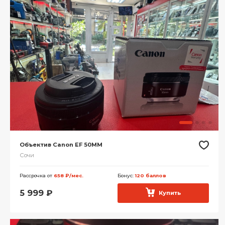
Объектив Canon EF 50MM
Сочи
Рассрочка от
658 ₽/мес.
Бонус:
120 баллов
5 999
₽
Купить