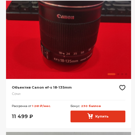
Объектив Canon ef-s 18-135mm
Сочи
Рассрочка от
1 261 ₽/мес.
Бонус:
230 баллов
11 499
₽
Купить