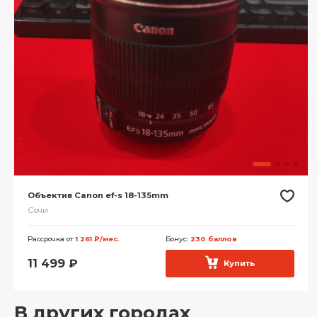
Объектив Canon ef-s 18-135mm
Сочи
Рассрочка от
1 261 ₽/мес.
Бонус:
230 баллов
11 499
₽
Купить
В других городах