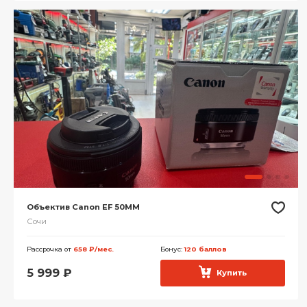
Объектив Canon EF 50MM
Сочи
Рассрочка от
658 ₽/мес.
Бонус:
120 баллов
5 999
₽
Купить