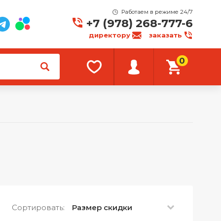
Работаем в режиме 24/7
+7 (978) 268-777-6
директору
заказать
0
Сортировать:
Размер скидки