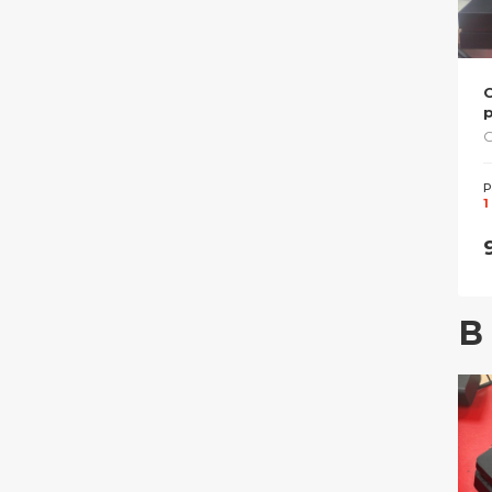
р
Р
1
В