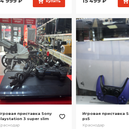
14 999
₽
15 499
₽
Купить
Игровая приставка Sony
Игровая приставка 
laystation 3 super slim
ps5
Краснодар
Краснодар