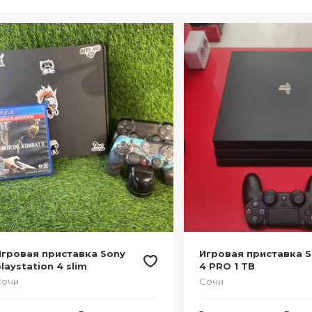
Игровая приставка Sony
Игровая приставка S
laystation 4 slim
4 PRO 1 TB
Сочи
Сочи