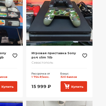
Sony
Игровая приставка Sony
0gb
ps4 slim 1tb
Севастополь
Рассрочка от
Бонус:
аллов
1 754 ₽/мес.
320 баллов
15 999
₽
Купить
Купить