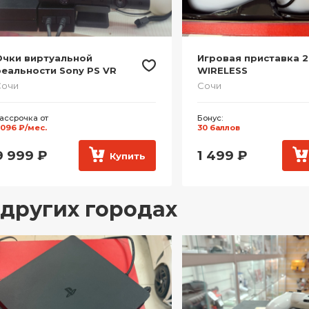
Очки виртуальной
Игровая приставка 2
еальности Sony PS VR
WIRELESS
Сочи
Сочи
ассрочка от
Бонус:
 096 ₽/мес.
30 баллов
9 999
₽
1 499
₽
Купить
 других городах