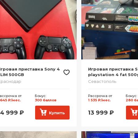
гровая приставка Sony 4
Игровая приставка 
SLIM 500GB
playstation 4 fat 50
Краснодар
Севастополь
ассрочка от
Бонус:
Рассрочка от
Бонус:
 645 ₽/мес.
300 баллов
1 535 ₽/мес.
280 б
14 999
₽
13 999
₽
Купить