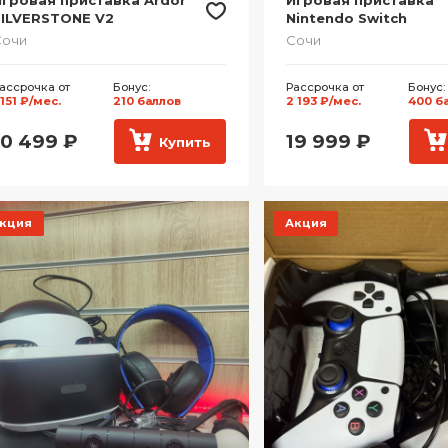
гровая приставка Ardor
Игровая приставка
SILVERSTONE V2
Nintendo Switch
Сочи
Сочи
ассрочка от
Бонус:
Рассрочка от
Бонус:
 151 ₽/мес.
210 баллов
2 193 ₽/мес.
400 б
10 499
₽
19 999
₽
Купить
кция
Акция