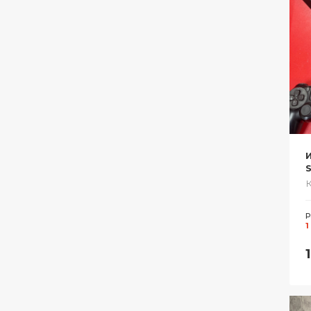
И
Р
1