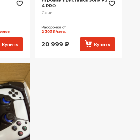
Игровая приставка Sony PS
4 PRO
Сочи
Рассрочка от
аллов
2 303 ₽/мес.
20 999
₽
Купить
Купить