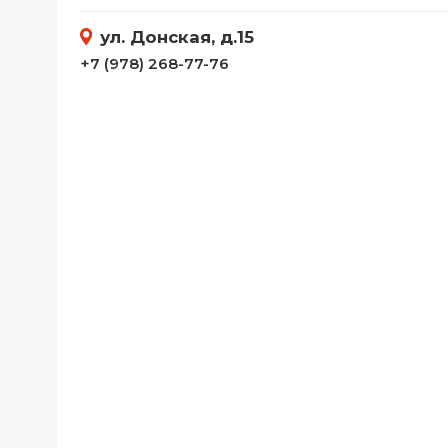
Телефоны
ул. Донская, д.15
Товары для дома
+7 (978) 268-77-76
Фото и видеотехника
Хобби и отдых
Акционные товары
Проданные товары