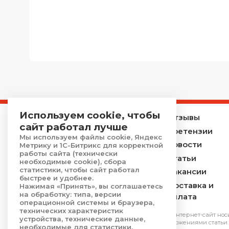
Используем cookie, чтобы
Главная
Отзывы
сайт работал лучше
Каталог
Претензии
Мы используем файлы cookie, Яндекс
Услуги
Новости
Метрику и 1С-Битрикс для корректной
работы сайта (технически
Акции
Статьи
необходимые cookie), сбора
статистики, чтобы сайт работал
О компании
Вакансии
быстрее и удобнее.
Контакты
Доставка и
Нажимая «Принять», вы соглашаетесь
на обработку: типа, версии
оплата
операционной системы и браузера,
технических характеристик
*Обращаем Ваше внимание на то, что данный интернет-сайт нос
устройства, технические данные,
является публичной офертой, определяемой положениями cтатьи 
необходимые для статистики.